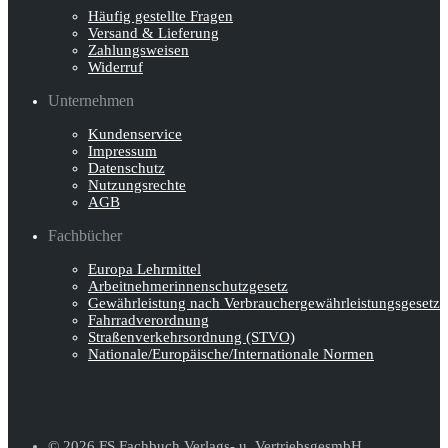
Häufig gestellte Fragen
Versand & Lieferung
Zahlungsweisen
Widerruf
Unternehmen
Kundenservice
Impressum
Datenschutz
Nutzungsrechte
AGB
Fachbücher
Europa Lehrmittel
Arbeitnehmerinnen­schutz­gesetz
Gewährleistung nach Verbraucher­gewähr­leistungsgesetz
Fahrradverordnung
Straßenverkehrs­ordnung (STVO)
Nationale/Europäische/Internationale Normen
© 2026 FS Fachbuch Verlags- u. VertriebsgesmbH