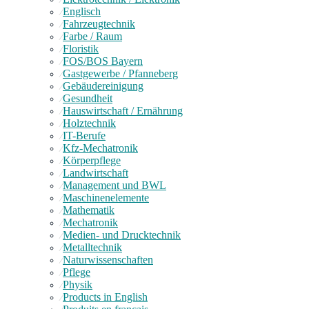
Englisch
⁄
Fahrzeugtechnik
⁄
Farbe / Raum
⁄
Floristik
⁄
FOS/BOS Bayern
⁄
Gastgewerbe / Pfanneberg
⁄
Gebäudereinigung
⁄
Gesundheit
⁄
Hauswirtschaft / Ernährung
⁄
Holztechnik
⁄
IT-Berufe
⁄
Kfz-Mechatronik
⁄
Körperpflege
⁄
Landwirtschaft
⁄
Management und BWL
⁄
Maschinenelemente
⁄
Mathematik
⁄
Mechatronik
⁄
Medien- und Drucktechnik
⁄
Metalltechnik
⁄
Naturwissenschaften
⁄
Pflege
⁄
Physik
⁄
Products in English
⁄