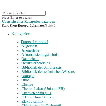
press
Enter
to search
Übersicht aller Kategorien anzeigen
Start
/
Shop
/
Europa Lehrmittel
/
Seite 2
Kategorien
Europa Lehrmittel
Allgemein
⁄
Altenpflege
⁄
Automatisierungstechnik
⁄
Bautechnik
⁄
Berufsvorbereitung
⁄
Bibliothek der Schulpraxis
⁄
Bibliothek des technischen Wissens
⁄
Biologie
⁄
Büro
⁄
Chemie
⁄
Chemie Labor (Uni und FH)
⁄
Chemietechnik (FH)
⁄
Edition Harri Deutsch
⁄
Elektrotechnik
⁄
Elektrotechnik / Elektronik
⁄