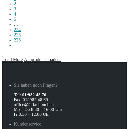
2
3
4
5
…
224
225
226
Load More
All products loaded.
Sie haben noch Fragen?
Tel: 01/982 48 70
Fax: 01/ 982 48 69
office@fs-fachbuch.at
Mo – Do 8:30 – 16:00 Uhr
Fr 8:30 – 12:00 Uhr
Kundenservice