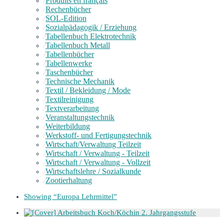
Produits en français
⁄
Rechenbücher
⁄
SOL-Edition
⁄
Sozialpädagogik / Erziehung
⁄
Tabellenbuch Elektrotechnik
⁄
Tabellenbuch Metall
⁄
Tabellenbücher
⁄
Tabellenwerke
⁄
Taschenbücher
⁄
Technische Mechanik
⁄
Textil / Bekleidung / Mode
⁄
Textilreinigung
⁄
Textverarbeitung
⁄
Veranstaltungstechnik
⁄
Weiterbildung
⁄
Werkstoff- und Fertigungstechnik
⁄
Wirtschaft/Verwaltung Teilzeit
⁄
Wirtschaft / Verwaltung - Teilzeit
⁄
Wirtschaft / Verwaltung - Vollzeit
⁄
Wirtschaftslehre / Sozialkunde
⁄
Zootierhaltung
⁄
Showing
“Europa Lehrmittel”