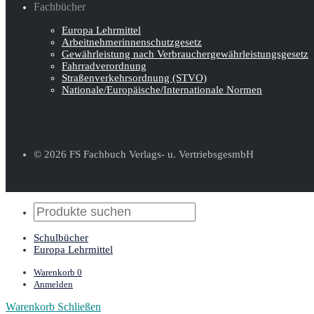
Fachbücher
Europa Lehrmittel
Arbeitnehmerinnen­schutz­gesetz
Gewährleistung nach Verbraucher­gewähr­leistungsgesetz
Fahrradverordnung
Straßenverkehrs­ordnung (STVO)
Nationale/Europäische/Internationale Normen
© 2026 FS Fachbuch Verlags- u. VertriebsgesmbH
Schulbücher
Europa Lehrmittel
Warenkorb
0
Anmelden
Warenkorb
Schließen