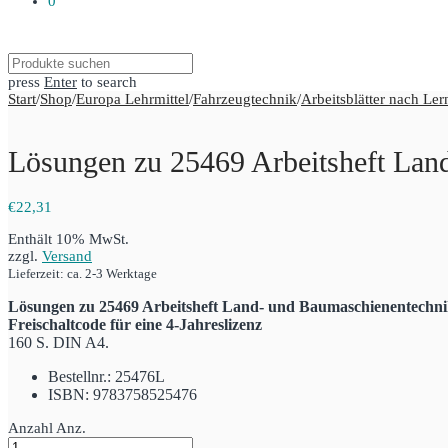
0
press
Enter
to search
Start
/
Shop
/
Europa Lehrmittel
/
Fahrzeugtechnik
/
Arbeitsblätter nach Ler
Lösungen zu 25469 Arbeitsheft Land
€
22,31
Enthält 10% MwSt.
zzgl.
Versand
Lieferzeit: ca. 2-3 Werktage
Lösungen zu 25469 Arbeitsheft Land- und Baumaschienentechnik 
Freischaltcode für eine 4-Jahreslizenz
160 S. DIN A4.
Bestellnr.: 25476L
ISBN: 9783758525476
Anzahl
Anz.