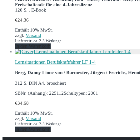
Freischaltcode für eine 4-Jahreslizenz
120 S. . E-Book
€
24,36
Enthält 10% MwSt.
zzgl.
Versand
Lieferzeit: ca. 2-3 Werktage
In den Warenkorb
Lernsituationen Berufskraftfahrer LF 1-4
Berg, Danny Linne von / Burmester, Jürgen / Frerichs, Henn
312 S. DIN A4. broschiert
SBNr. (Anhang): 225112
Schultypen: 2001
€
34,68
Enthält 10% MwSt.
zzgl.
Versand
Lieferzeit: ca. 2-3 Werktage
In den Warenkorb