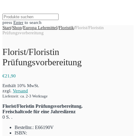
press
Enter
to search
Start
/
Shop
/
Europa Lehrmittel
/
Floristik
/
Florist/Floristin
Prüfungsvorbereitung
Florist/Floristin
Prüfungsvorbereitung
€
21,90
Enthält 10% MwSt.
zzgl.
Versand
Lieferzeit: ca. 2-3 Werktage
Florist/Floristin Prüfungsvorbereitung.
Freischaltcode für eine Jahreslizenz
0 S. .
Bestellnr.: E66190V
ISBN: