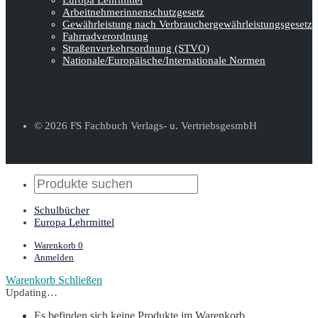
Arbeitnehmerinnen­schutz­gesetz
Gewährleistung nach Verbraucher­gewähr­leistungsgesetz
Fahrradverordnung
Straßenverkehrs­ordnung (STVO)
Nationale/Europäische/Internationale Normen
© 2026 FS Fachbuch Verlags- u. VertriebsgesmbH
Schulbücher
Europa Lehrmittel
Warenkorb
0
Anmelden
Warenkorb
Schließen
Updating…
Es befinden sich keine Produkte im Warenkorb.