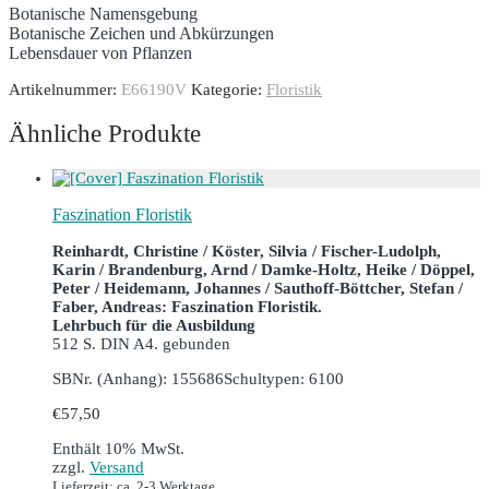
Botanische Namensgebung
Botanische Zeichen und Abkürzungen
Lebensdauer von Pflanzen
Artikelnummer:
E66190V
Kategorie:
Floristik
Ähnliche Produkte
Faszination Floristik
Reinhardt, Christine / Köster, Silvia / Fischer-Ludolph,
Karin / Brandenburg, Arnd / Damke-Holtz, Heike / Döppel,
Peter / Heidemann, Johannes / Sauthoff-Böttcher, Stefan /
Faber, Andreas: Faszination Floristik.
Lehrbuch für die Ausbildung
512 S. DIN A4. gebunden
SBNr. (Anhang): 155686
Schultypen: 6100
€
57,50
Enthält 10% MwSt.
zzgl.
Versand
Lieferzeit: ca. 2-3 Werktage