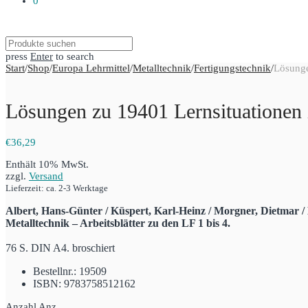
0
press
Enter
to search
Start
/
Shop
/
Europa Lehrmittel
/
Metalltechnik
/
Fertigungstechnik
/
Lösunge
Lösungen zu 19401 Lernsituationen i
€
36,29
Enthält 10% MwSt.
zzgl.
Versand
Lieferzeit: ca. 2-3 Werktage
Albert, Hans-Günter / Küspert, Karl-Heinz / Morgner, Dietmar /
Metalltechnik – Arbeitsblätter zu den LF 1 bis 4.
76 S. DIN A4. broschiert
Bestellnr.: 19509
ISBN: 9783758512162
Anzahl
Anz.