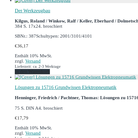
Der Werkzeugbau
Kilgus, Roland / Winkow, Ralf / Keller, Eberhard / Dolmets
384 S. 17x24. broschiert
SBNr.: 387
Schultypen: 2001/3101/4101
€
36,17
Enthält 10% MwSt.
zzgl.
Versand
Lieferzeit: ca. 2-3 Werktage
In den Warenkorb
Lösungen zu 15716 Grundwissen Elektropneumatik
Henninger, Friedrich / Pachtner, Thomas: Lösungen zu 157
75 S. DIN A4. broschiert
€
17,79
Enthält 10% MwSt.
zzgl.
Versand