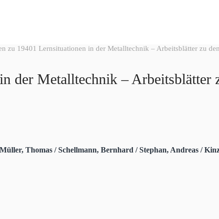
n zu 19401 Lernsituationen in der Metalltechnik – Arbeitsblätter zu den
n der Metalltechnik – Arbeitsblätter 
 Müller, Thomas / Schellmann, Bernhard / Stephan, Andreas / Kinz