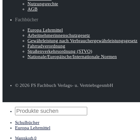
Nutzungsrechte
AGB
Fachbücher
Europa Lehrmittel
Arbeitnehmerinnen­schutz­gesetz
Gewährleistung nach Verbraucher­gewähr­leistungsgesetz
Fahrradverordnung
Straßenverkehrs­ordnung (STVO)
Nationale/Europäische/Internationale Normen
© 2026 FS Fachbuch Verlags- u. VertriebsgesmbH
Schulbücher
Europa Lehrmittel
Warenkorb
0