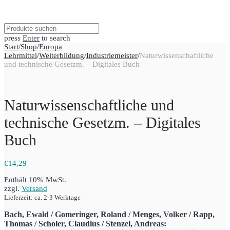
press
Enter
to search
Start
/
Shop
/
Europa
Lehrmittel
/
Weiterbildung
/
Industriemeister
/
Naturwissenschaftliche
und technische Gesetzm. – Digitales Buch
Naturwissenschaftliche und
technische Gesetzm. – Digitales
Buch
€
14,29
Enthält 10% MwSt.
zzgl.
Versand
Lieferzeit: ca. 2-3 Werktage
Bach, Ewald / Gomeringer, Roland / Menges, Volker / Rapp,
Thomas / Scholer, Claudius / Stenzel, Andreas: