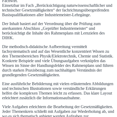
Fachwirt.
Einsetzbar im Fach „Berücksichtigung naturwissenschaftlicher und
technischer Gesetzmäßigkeiten“ der fachrichtungsübergreifenden
Basisqualifikationen aller Industriemeister-Lehrgänge.
Der Inhalt basiert auf der Verordnung über die Prüfung zum
anerkannten Abschluss „Geprüfter Industriemeister“ und
berücksichtigt die Inhalte des Rahmenplans mit Lernzielen des
DIHK.
Die methodisch-didaktische Aufbereitung vermittelt
fachsystematisch und auf das Wesentliche konzentriert Wissen zu
den Themenbereichen Physik/Elektrotechnik, Chemie und Statistik.
Konkrete Beispiele und viele Übungsaufgaben verknüpfen das
Wissen im Sinne der Handlungsfelder des Rahmenplans und führen
durch starken Praxisbezug zum nachhaltigen Verständnis der
grundlegenden Gesetzmäßigkeiten.
Eine ausführliche Bebilderung mit vielen erläuternden Abbildungen
und technischen Illustrationen sowie verständliche Erklärungen
helfen die komplexen Themen leicht zu erfassen. Das klare Layout
erleichtert zusätzlich die Informationsaufnahme.
Viele Aufgaben erleichtern die Bearbeitung der Gesetzmäßigkeiten.
Jeder Themenkreis schließt mit Aufgaben zur Wiederholung ab, und
wo es sich thematisch anbietet werden Aufgaben zur